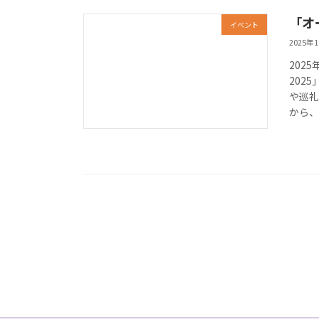
「オ
イベント
2025年
202
202
や巡
から、2