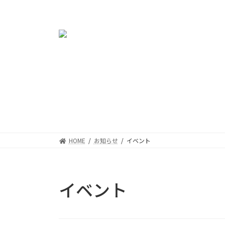
コ
ナ
ン
ビ
テ
ゲ
ン
ー
ツ
シ
へ
ョ
ス
ン
キ
に
ッ
移
プ
動
HOME
お知らせ
イベント
イベント