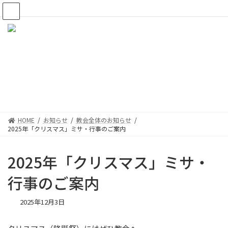
コ
ナ
ン
ビ
テ
ゲ
ン
ー
ツ
シ
へ
ョ
ス
ン
キ
に
ッ
移
プ
動
HOME
お知らせ
教会全体のお知らせ
2025年「クリスマス」ミサ・行事のご案内
2025年「クリスマス」ミサ・
行事のご案内
2025年12月3日